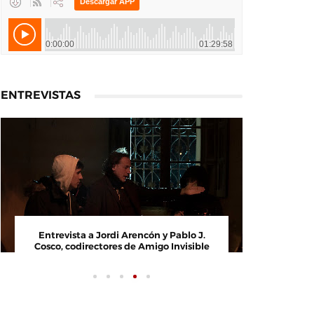
ENTREVISTAS
Entrevista a Paco Arasanz, director y
Entrevi
guionista de Nos Veremos Esta Noche,
Cosco, c
Mi Amor