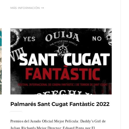
MÁS INFORMACIÓN
Palmarés Sant Cugat Fantàstic 2022
Premios del Jurado Oficial Mejor Película: Daddy’s Girl de
Julian Richards Mejor Director: Eduard Pinto por El