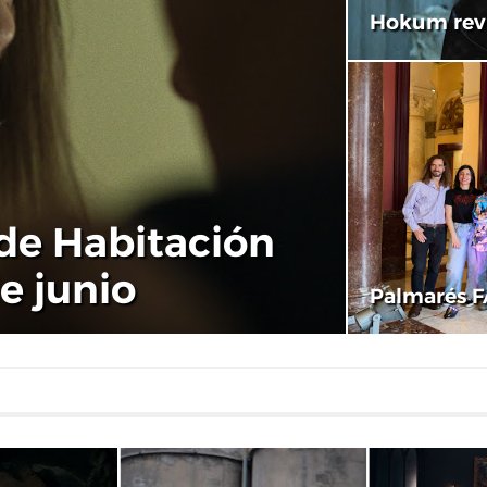
Hokum rev
 de Habitación
de junio
Palmarés F