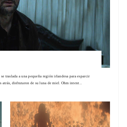
se traslada a una pequeña región irlandesa para esparcir
 atrás, disfrutaron de su luna de miel. Ohm intent...
 premio
Entrevista a Javier Rueda, organizador
drid 2026
del Madd Film Market