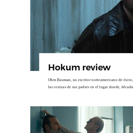
Hokum review
Ohm Bauman, un escritor norteamericano de éxito, 
las cenizas de sus padres en el lugar donde, décadas
Álvaro Pita, director del
Entrevista a Ivana Baquero,
ometraje Ortega
Serial Killer en el Sombra Ma