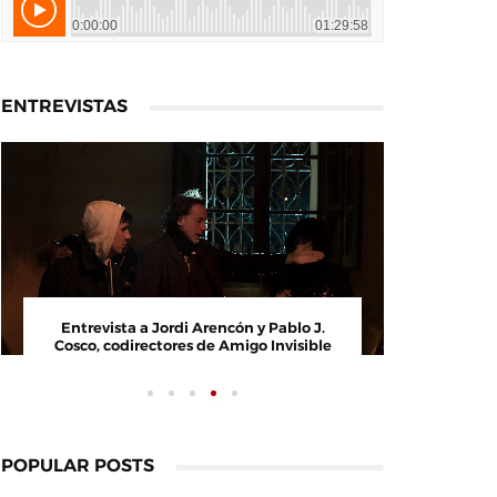
ENTREVISTAS
Entrevista a Paco Arasanz, director y
Entrevi
guionista de Nos Veremos Esta Noche,
Cosco, c
Mi Amor
POPULAR POSTS