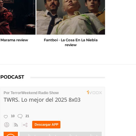
aro Pita, director
FANT Bilbao - Marama review
Fantboi - La
etraje Ortega
PODCAST