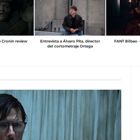
i Arencón y Pablo
La momia de Lee Cronin review
Entrevista a Álv
ctores de Amigo
del cortom
ible