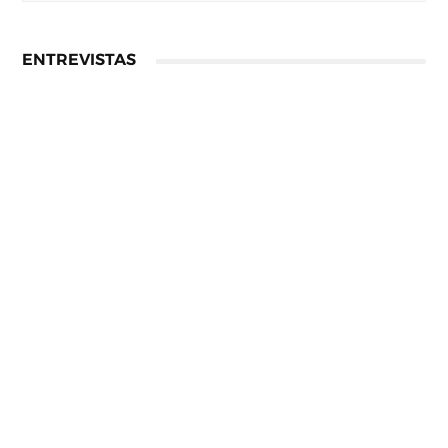
ENTREVISTAS
Entrevista a Ivana Baquero, premio Serial Killer
en el Sombra Madrid 2026