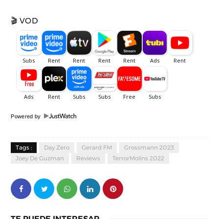
🎬 VOD
Powered by
Tags :
Day Zero
Gerard FM
Grossmann 2023
Joey De Guzman
Reviews
TerrorMolins 2022
TE PUEDE INTERESAR