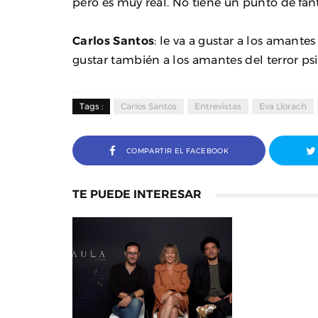
pero es muy real. No tiene un punto de fant
Carlos Santos
: le va a gustar a los amantes
gustar también a los amantes del terror psic
Tags :
Carlos Santos
Entrevistas
Eva Llorach
COMPARTIR EL FACEBOOK
TE PUEDE INTERESAR