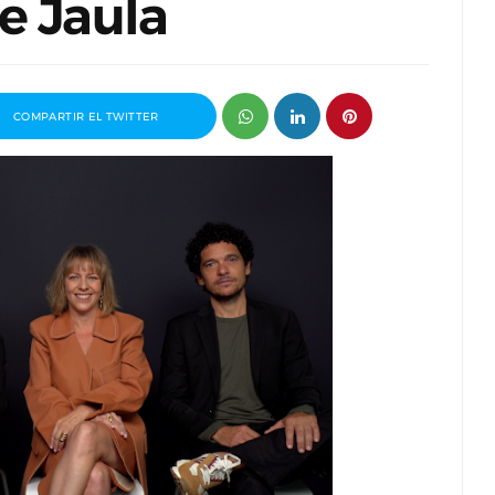
e Jaula
COMPARTIR EL TWITTER
mio
Entrevista a Javier Rueda, organizador
2026
del Madd Film Market