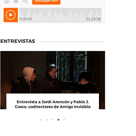
ENTREVISTAS
Entrevista a Paco Arasanz, director y
Entrevista a
guionista de Nos Veremos Esta Noche,
Cosco, codire
Mi Amor