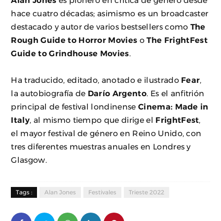
Alan Jones
es pionero en critica de género desde
hace cuatro décadas; asimismo es un broadcaster
destacado y autor de varios bestsellers como
The
Rough Guide to Horror Movies
o
The FrightFest
Guide to Grindhouse Movies
.
Ha traducido, editado, anotado e ilustrado
Fear
,
la autobiografía de
Darío Argento
. Es el anfitrión
principal de festival londinense
Cinema: Made in
Italy
, al mismo tiempo que dirige el
FrightFest
,
el mayor festival de género en Reino Unido, con
tres diferentes muestras anuales en Londres y
Glasgow.
Tags :
Alan Jones
Festivales
Trieste 2022