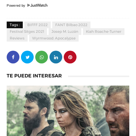
Powered by
Tags :
BIFFF 2022
FANT Bilbao 2022
Festival Sitges 2021
Josep M. Luzán
Kiah Roache-Turner
Reviews
Wyrmwood: Apocalypse
TE PUEDE INTERESAR