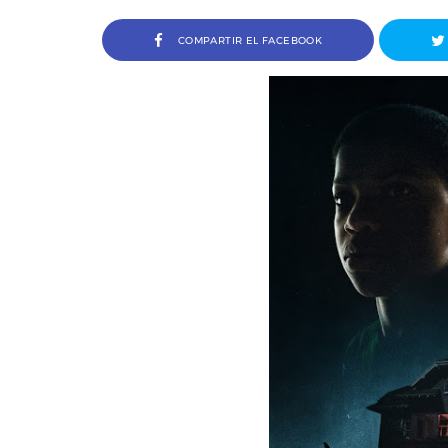
COMPARTIR EL FACEBOOK
Entrevista a Ivana Baquero, premio
Entrevista a 
Serial Killer en el Sombra Madrid 2026
del M