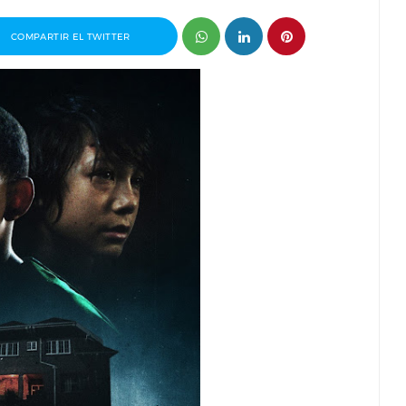
COMPARTIR EL TWITTER
Javier Rueda, organizador
Entrevista a Paco Arasanz, di
add Film Market
guionista de Nos Veremos Est
Mi Amor