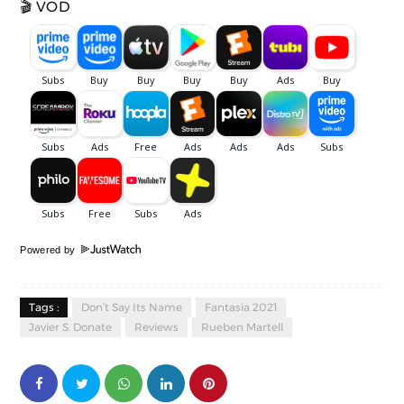
🎬 VOD
Powered by
Tags :
Don’t Say Its Name
Fantasia 2021
Javier S. Donate
Reviews
Rueben Martell