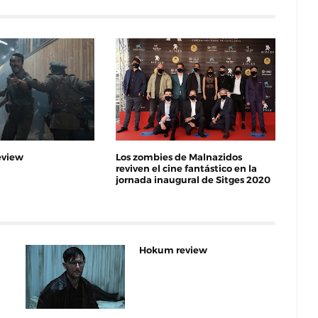
eview
Los zombies de Malnazidos
reviven el cine fantástico en la
jornada inaugural de Sitges 2020
Hokum review