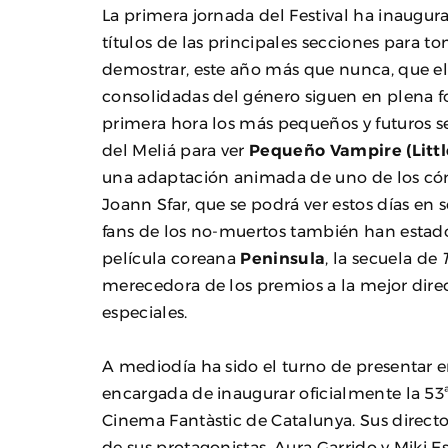
La primera jornada del Festival ha inaugu
títulos de las principales secciones para t
demostrar, este año más que nunca, que el 
consolidadas del género siguen en plena for
primera hora los más pequeños y futuros se
del Meliá para ver
Pequeño Vampire (Littl
una adaptación animada de uno de los cómi
Joann Sfar, que se podrá ver estos días en s
fans de los no-muertos también han estad
película coreana
Peninsula
, la secuela de
merecedora de los premios a la mejor dire
especiales.
A mediodía ha sido el turno de presentar 
encargada de inaugurar oficialmente la 53ª 
Cinema Fantàstic de Catalunya. Sus director
de sus protagonistas, Aura Garrido y Miki E