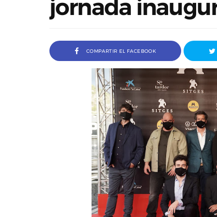
jornada inaugur
COMPARTIR EL FACEBOOK
a Ivana Baquero, premio
Entrevista a Javier Rueda, or
 en el Sombra Madrid 2026
del Madd Film Marke