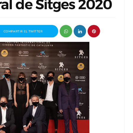
al de Sitges 2020
COMPARTIR EL TWITTER
ganizador
Entrevista a Paco Arasanz, director y
t
guionista de Nos Veremos Esta Noche,
Mi Amor