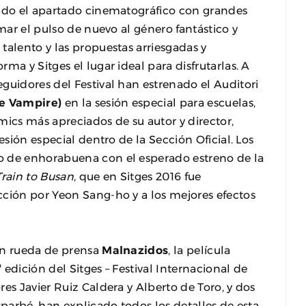
rado el apartado cinematográfico con grandes
omar el pulso de nuevo al género fantástico y
talento y las propuestas arriesgadas y
ma y Sitges el lugar ideal para disfrutarlas. A
guidores del Festival han estrenado el Auditori
e Vampire)
en la sesión especial para escuelas,
cs más apreciados de su autor y director,
esión especial dentro de la Sección Oficial. Los
o de enhorabuena con el esperado estreno de la
Train to Busan
, que en Sitges 2016 fue
cción por Yeon Sang-ho y a los mejores efectos
en rueda de prensa
Malnazidos
, la película
edición del Sitges – Festival Internacional de
es Javier Ruiz Caldera y Alberto de Toro, y dos
sparbé, han explicado todos los detalles de esta