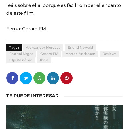
leáis sobre ella, porque es fácil romper el encanto
de este film.
Firma: Gerard FM.
Tags :
Aleksander Nordaas
Erlend Nervold
Festival Sitges
Gerard FM
Morten Andresen
Reviews
Silje Reinåmo
Thale
TE PUEDE INTERESAR