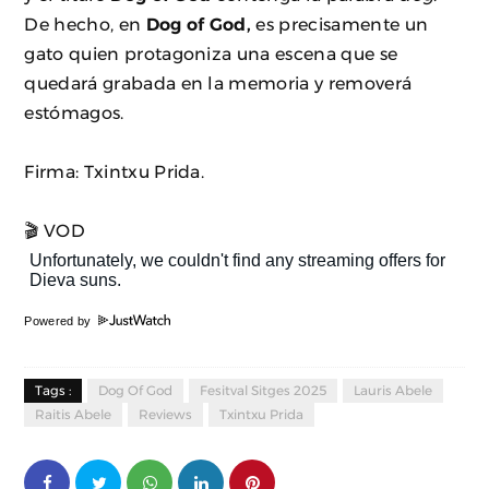
De hecho, en
Dog of God,
es precisamente un
gato quien protagoniza una escena que se
quedará grabada en la memoria y removerá
estómagos.
Firma: Txintxu Prida.
🎬 VOD
Powered by
Tags :
Dog Of God
Fesitval Sitges 2025
Lauris Abele
Raitis Abele
Reviews
Txintxu Prida