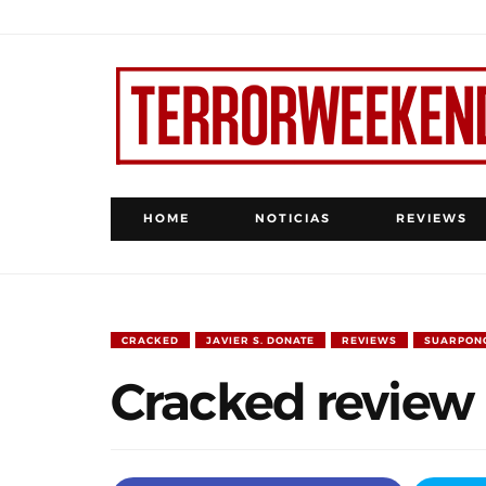
HOME
NOTICIAS
REVIEWS
CRACKED
JAVIER S. DONATE
REVIEWS
SUARPON
Cracked review