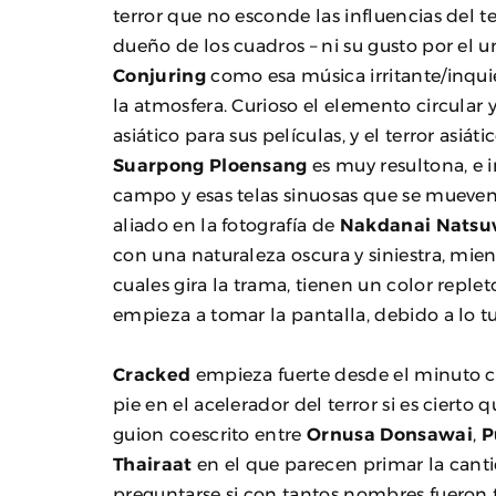
terror que no esconde las influencias del t
dueño de los cuadros – ni su gusto por el u
Conjuring
como esa música irritante/inquie
la atmosfera. Curioso el elemento circular
asiático para sus películas, y el terror asiá
Suarpong Ploensang
es muy resultona, e 
campo y esas telas sinuosas que se mueven
aliado en la fotografía de
Nakdanai Nats
con una naturaleza oscura y siniestra, mien
cuales gira la trama, tienen un color reple
empieza a tomar la pantalla, debido a lo turb
Cracked
empieza fuerte desde el minuto ci
pie en el acelerador del terror si es cierto
guion coescrito entre
Ornusa Donsawai
,
P
Thairaat
en el que parecen primar la canti
preguntarse si con tantos nombres fueron t