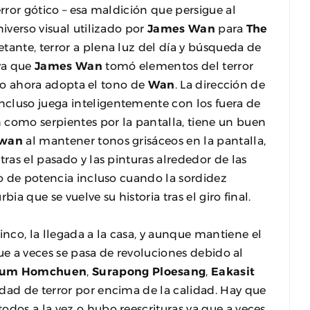
error gótico – esa maldición que persigue al
niverso visual utilizado por
James Wan
para
The
tante, terror a plena luz del día y búsqueda de
 ya que
James Wan
tomó elementos del terror
tico ahora adopta el tono de
Wan
. La dirección de
incluso juega inteligentemente con los fuera de
 como serpientes por la pantalla, tiene un buen
uwan
al mantener tonos grisáceos en la pantalla,
tras el pasado y las pinturas alrededor de las
to de potencia incluso cuando la sordidez
ia que se vuelve su historia tras el giro final.
nco, la llegada a la casa, y aunque mantiene el
 que a veces se pasa de revoluciones debido al
um Homchuen
,
Surapong Ploesang
,
Eakasit
dad de terror por encima de la calidad. Hay que
odos a la vez o hubo reescrituras ya que a veces