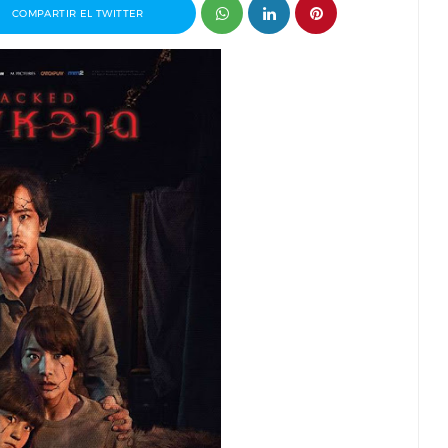
COMPARTIR EL TWITTER
Pablo J.
Entrevista a Álvaro Pita, director del
Invisible
cortometraje Ortega