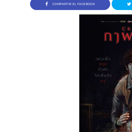
COMPARTIR EL FACEBOOK
Entrevista a Jordi Arencón y 
Cosco, codirectores de Amigo 