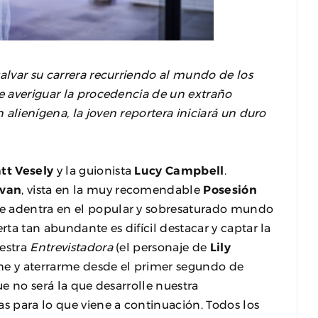
salvar su carrera recurriendo al mundo de los
de averiguar la procedencia de un extraño
alienígena, la joven reportera iniciará un duro
tt Vesely
y la guionista
Lucy Campbell
.
ivan
, vista en la muy recomendable
Posesión
e adentra en el popular y sobresaturado mundo
ta tan abundante es difícil destacar y captar la
uestra
Entrevistadora
(el personaje de
Lily
me y aterrarme desde el primer segundo de
ue no será la que desarrolle nuestra
as para lo que viene a continuación. Todos los