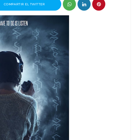
COMPARTIR EL TWITTER
ablo J.
Entrevista a Álvaro Pita, director del
nvisible
cortometraje Ortega