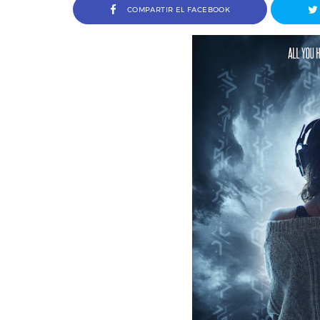
COMPARTIR EL FACEBOOK
Entrevista a Jordi Arencón y P
Cosco, codirectores de Amigo I