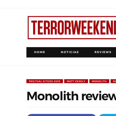
HOME
NOTICIAS
REVIEWS
FESITVAL SITGES 2023
MATT VESELY
MONOLITH
R
Monolith revie