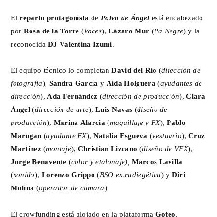
El
reparto protagonista
de
Polvo de Ángel
está encabezado
por
Rosa de la Torre
(
Voces
),
Lázaro Mur
(
Pa Negre
) y la
reconocida
DJ Valentina Izumi
.
El equipo técnico lo completan
David del Río
(
dirección de
fotografía
),
Sandra García
y
Aida Holguera
(
ayudantes de
dirección
),
Ada Fernández
(
dirección de producción
),
Clara
Ángel
(
dirección de arte
),
Luis Navas
(
diseño de
producción
),
Marina Alarcia
(
maquillaje y FX
),
Pablo
Marugan
(
ayudante FX
),
Natalia Esgueva
(
vestuario
),
Cruz
Martínez
(
montaje
),
Christian Lizcano
(
diseño de VFX
),
Jorge Benavente
(
color y etalonaje),
Marcos Lavilla
(
sonido
),
Lorenzo Grippo
(
BSO extradiegética
) y
Diri
Molina
(
operador de cámara
).
El crowfunding está alojado en la plataforma
Goteo
,