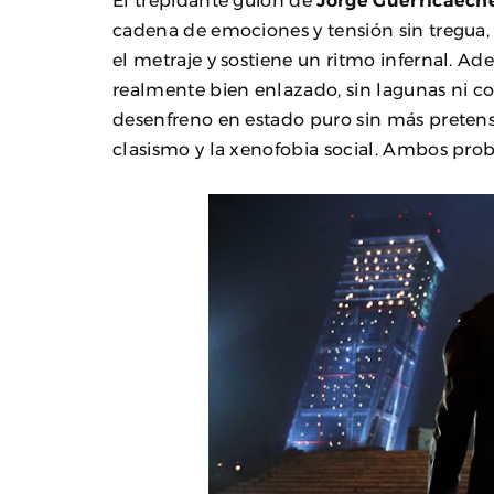
El trepidante guion de
Jorge Guerricaech
cadena de emociones y tensión sin tregua,
el metraje y sostiene un ritmo infernal. A
realmente bien enlazado, sin lagunas ni co
desenfreno en estado puro sin más pretensi
clasismo y la xenofobia social. Ambos prob