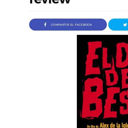
COMPARTIR EL FACEBOOK
Entrevista a Jordi Arencón y 
Cosco, codirectores de Amigo 