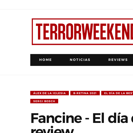
HOME
NOTICIAS
REVIEWS
ÁLEX DE LA IGLESIA
B-RETINA 2021
EL DÍA DE LA BES
SERGI BOSCH
Fancine - El día 
review