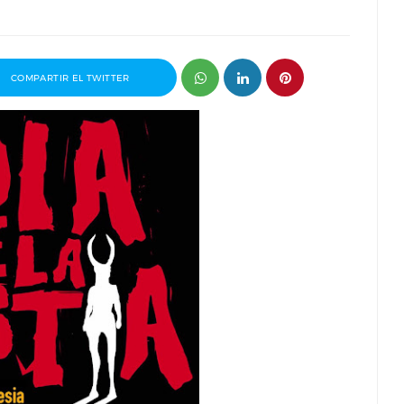
COMPARTIR EL TWITTER
Pablo J.
Entrevista a Álvaro Pita, director del
Invisible
cortometraje Ortega