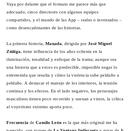
Vaya por delante que el formato me parece más que
adecuado, cinco directores con algunos equipos
compartidos, y el mundo de las App – reales o inventados –
como desencadenantes de las historias.
La primera historia,
Manada
, dirigida por
José Miguel
Zúñiga
, tiene influencia de los años ochenta en la
iluminación, tonalidad y enfoque de la trama; aunque sea
una historia que a veces es predecible, imposible negar lo
entretenida que resulta y cómo la violencia sube peldaño a
peldaño. A destacar el manejo de los interiores, la tensión
continua y los efectos. En el lado negativo, los personajes
masculinos tienen poco recorrido y suenan a vistos, la crítica
al voyerismo extremo aporta poco.
Frecuencia
de
Camilo León
es la que más original me ha
parecido, con toques de
La Ventana Indiscreta
y gotas de
J-