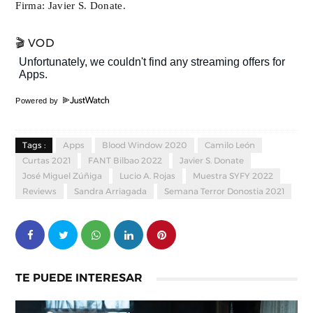
Firma: Javier S. Donate.
🎬 VOD
Powered by
Tags :
Apps
Blood Window 2020
Camilo León
Curtas 2021
FANT Bilbao 2022
Javier S. Donate
José Miguel Zúñiga
Lucio A. Rojas
Muestra SYFY 2022
Reviews
Sandra Arriagada
Semana Terror Donostia 2021
TE PUEDE INTERESAR