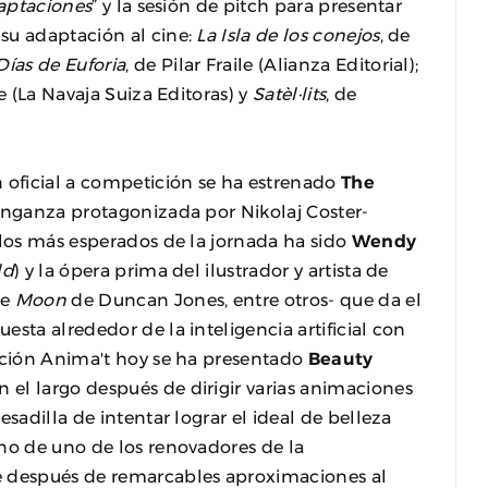
daptaciones
” y la sesión de pitch para presentar
su adaptación al cine:
La Isla de los conejos
, de
Días de Euforia
, de Pilar Fraile (Alianza Editorial);
re (La Navaja Suiza Editoras) y
Satèl·lits
, de
 oficial a competición se ha estrenado
The
enganza protagonizada por Nikolaj Coster-
ulos más esperados de la jornada ha sido
Wendy
ld
) y la ópera prima del ilustrador y artista de
de
Moon
de Duncan Jones, entre otros- que da el
esta alrededor de la inteligencia artificial con
ección Anima't hoy se ha presentado
Beauty
el largo después de dirigir varias animaciones
sadilla de intentar lograr el ideal de belleza
no de uno de los renovadores de la
e después de remarcables aproximaciones al