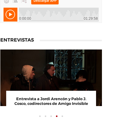
ENTREVISTAS
Entrevista a Paco Arasanz, director y
Entrevist
guionista de Nos Veremos Esta Noche,
Cosco, cod
Mi Amor