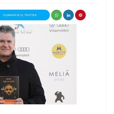
COMPARTIR EL TWITTER
premio
Entrevista a Javier Rueda, organizador
id 2026
del Madd Film Market