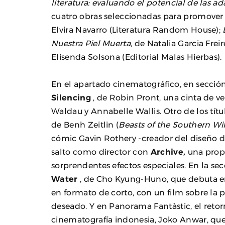
literatura: evaluando el potencial de las a
cuatro obras seleccionadas para promover 
Elvira Navarro (Literatura Random House);
Nuestra Piel Muerta
, de Natalia Garcia Frei
Elisenda Solsona (Editorial Malas Hierbas).
En el apartado cinematográfico, en sección
Silencing
, de Robin Pront, una cinta de v
Waldau y Annabelle Wallis. Otro de los tít
de Benh Zeitlin (
Beasts of the Southern Wi
cómic Gavin Rothery -creador del diseño 
salto como director con
Archive,
una propu
sorprendentes efectos especiales. En la s
Water
, de Cho Kyung-Huno, que debuta en 
en formato de corto, con un film sobre la pe
deseado. Y en Panorama Fantàstic, el retor
cinematografía indonesia, Joko Anwar, qu