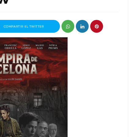
COMPARTIR EL TWITTER
ganizador
Entrevista a Paco Arasanz, director y
t
guionista de Nos Veremos Esta Noche,
Mi Amor