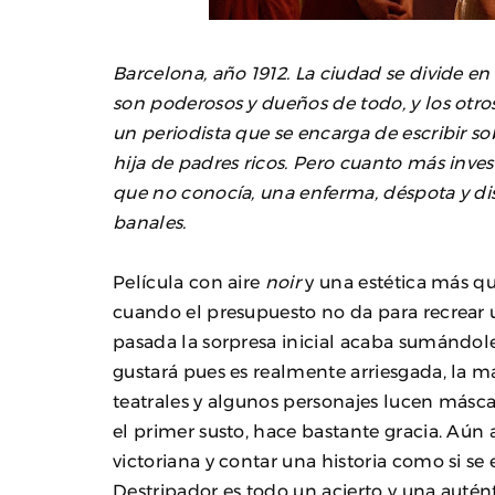
Barcelona, año 1912. La ciudad se divide en
son poderosos y dueños de todo, y los otr
un periodista que se encarga de escribir so
hija de padres ricos. Pero cuanto más inve
que no conocía, una enferma, déspota y dis
banales.
Película con aire
noir
y una estética más qu
cuando el presupuesto no da para recrear 
pasada la sorpresa inicial acaba sumándole
gustará pues es realmente arriesgada, la m
teatrales y algunos personajes lucen másca
el primer susto, hace bastante gracia. Aún
victoriana y contar una historia como si se 
Destripador es todo un acierto y una autén