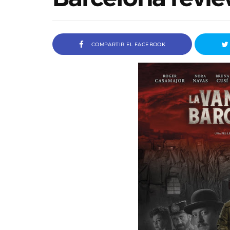
COMPARTIR EL FACEBOOK
a Ivana Baquero, premio
Entrevista a Javier Rueda, or
 en el Sombra Madrid 2026
del Madd Film Marke