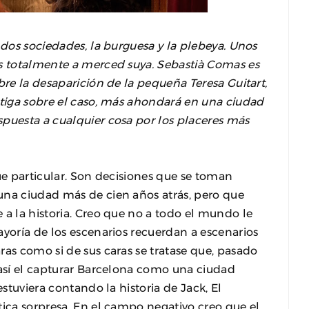
 dos sociedades, la burguesa y la plebeya. Unos
os totalmente a merced suya. Sebastià Comas es
bre la desaparición de la pequeña Teresa Guitart,
stiga sobre el caso, más ahondará en una ciudad
puesta a cualquier cosa por los placeres más
e particular. Son decisiones que se toman
una ciudad más de cien años atrás, pero que
 a la historia. Creo que no a todo el mundo le
ayoría de los escenarios recuerdan a escenarios
ras como si de sus caras se tratase que, pasado
 así el capturar Barcelona como una ciudad
estuviera contando la historia de Jack, El
tica sorpresa. En el campo negativo creo que el