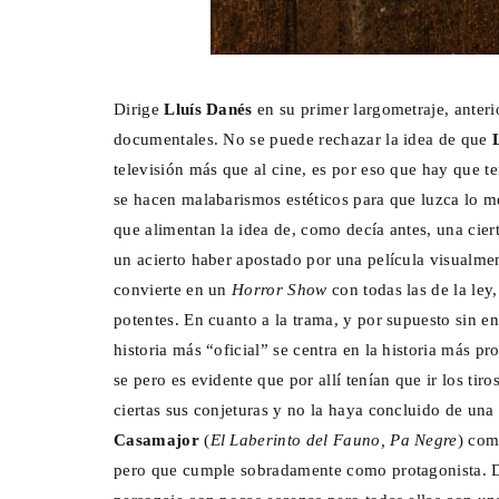
Dirige
Lluís Danés
en su primer largometraje, anter
documentales. No se puede rechazar la idea de que
televisión más que al cine, es por eso que hay que t
se hacen malabarismos estéticos para que luzca lo me
que alimentan la idea de, como decía antes, una cie
un acierto haber apostado por una película visualmen
convierte en un
Horror Show
con todas las de la ley
potentes. En cuanto a la trama, y por supuesto sin ent
historia más “oficial” se centra en la historia más p
se pero es evidente que por allí tenían que ir los tir
ciertas sus conjeturas y no la haya concluido de u
Casamajor
(
El Laberinto del Fauno, Pa Negre
) com
pero que cumple sobradamente como protagonista. 