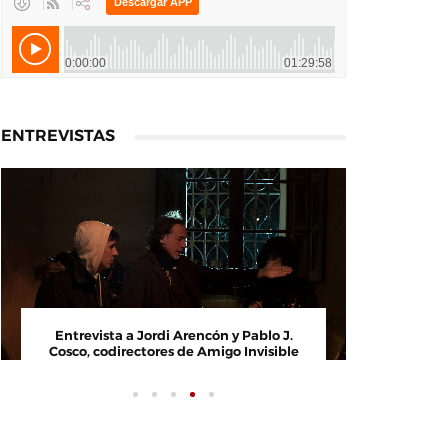
ENTREVISTAS
ta a Paco Arasanz, director y
Entrevista a Jordi Arenc
a de Nos Veremos Esta Noche,
Cosco, codirectores de A
Mi Amor