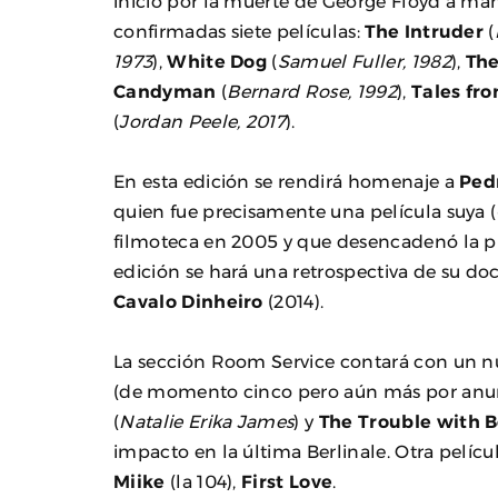
inició por la muerte de George Floyd a man
confirmadas siete películas:
The Intruder
(
1973
),
White Dog
(
Samuel Fuller, 1982
),
The
Candyman
(
Bernard Rose, 1992
),
Tales fr
(
Jordan Peele, 2017
).
En esta edición se rendirá homenaje a
Ped
quien fue precisamente una película suya (
filmoteca en 2005 y que desencadenó la p
edición se hará una retrospectiva de su d
Cavalo Dinheiro
(2014).
La sección Room Service contará con un nú
(de momento cinco pero aún más por anu
(
Natalie Erika James
) y
The Trouble with 
impacto en la última Berlinale. Otra pelícu
Miike
(la 104),
First Love
.