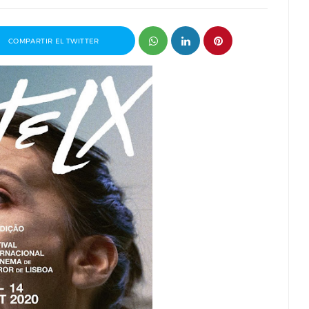
COMPARTIR EL TWITTER
Entrevista a Javier Rueda, organizador
Entrevis
del Madd Film Market
guionist