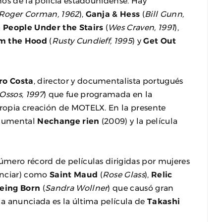
os de la policía estadounidense. Hay
Roger Corman, 1962
),
Ganja & Hess
(
Bill Gunn,
 People Under the Stairs
(
Wes Craven, 1991
),
om the Hood
(
Rusty Cundieff, 1995
) y
Get Out
ro Costa
, director y documentalista portugués
Ossos, 1997
) que fue programada en la
ropia creación de MOTELX. En la presente
ocumental
Nechange rien
(2009) y la película
mero récord de películas dirigidas por mujeres
nciar) como
Saint Maud
(
Rose Glass
),
Relic
Being Born
(
Sandra Wollner
) que causó gran
la anunciada es la última película de
Takashi