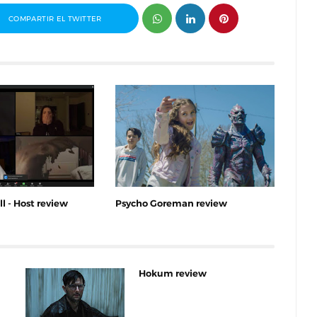
COMPARTIR EL TWITTER
l - Host review
Psycho Goreman review
Hokum review