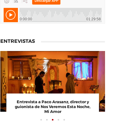
ENTREVISTAS
Entrevista a Javier Rueda, organizador
Entrevist
del Madd Film Market
guionista 