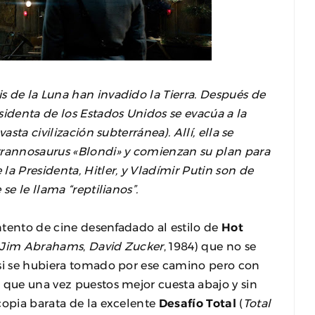
 de la Luna han invadido la Tierra. Después de
sidenta de los Estados Unidos se evacúa a la
asta civilización subterránea). Allí, ella se
yrannosaurus «Blondi» y comienzan su plan para
a Presidenta, Hitler, y Vladímir Putin son de
se le llama “reptilianos”.
intento de cine desenfadado al estilo de
Hot
Jim Abrahams
,
David Zucker
, 1984) que no se
 si se hubiera tomado por ese camino pero con
 que una vez puestos mejor cuesta abajo y sin
copia barata de la excelente
Desafío Total
(
Total