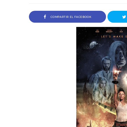
COMPARTIR EL FACEBOOK
rdi Arencón y Pablo J.
Entrevista a Álvaro Pita, direct
res de Amigo Invisible
cortometraje Ortega