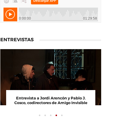
ENTREVISTAS
Entrevista a Paco Arasanz, director y
Entrevi
guionista de Nos Veremos Esta Noche,
Cosco, c
Mi Amor