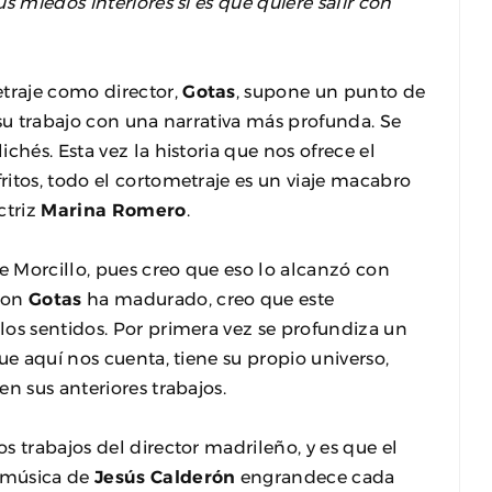
s miedos interiores si es que quiere salir con
traje como director,
Gotas
, supone un punto de
 su trabajo con una narrativa más profunda. Se
chés. Esta vez la historia que nos ofrece el
ritos, todo el cortometraje es un viaje macabro
ctriz
Marina Romero
.
 Morcillo, pues creo que eso lo alcanzó con
 con
Gotas
ha madurado, creo que este
los sentidos. Por primera vez se profundiza un
ue aquí nos cuenta, tiene su propio universo,
n sus anteriores trabajos.
s trabajos del director madrileño, y es que el
 música de
Jesús Calderón
engrandece cada