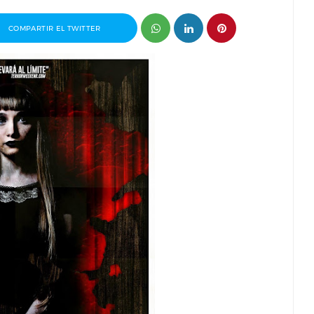
COMPARTIR EL TWITTER
 premio
Entrevista a Javier Rueda, organizador
drid 2026
del Madd Film Market