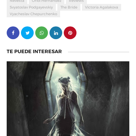
Nevesta
Oriol Hernández
Reviews
Svyatoslav Podgayevskiy
The Bride
Victoria Agalakova
Vyacheslav Chepurchenko
TE PUEDE INTERESAR