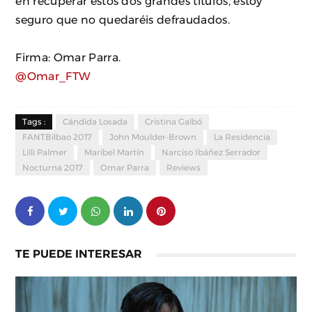
en recuperar estos dos grandes títulos, estoy
seguro que no quedaréis defraudados.
Firma: Omar Parra.
@Omar_FTW
Tags :
Cándida Losada
Cristina Galbó
FANTBilbao 2017
John Moulder-Brown
La Residencia
Lilli Palmer
Maribel Martín
Narciso Ibáñez Serrador
Nocturna 2017
Omar Parra
Reviews
TE PUEDE INTERESAR