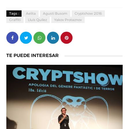
Tags :
Aelita
Agustí Busom
Cryptshow 2016
Graffiti
Lluís Quilez
Yakov Protaznov
TE PUEDE INTERESAR