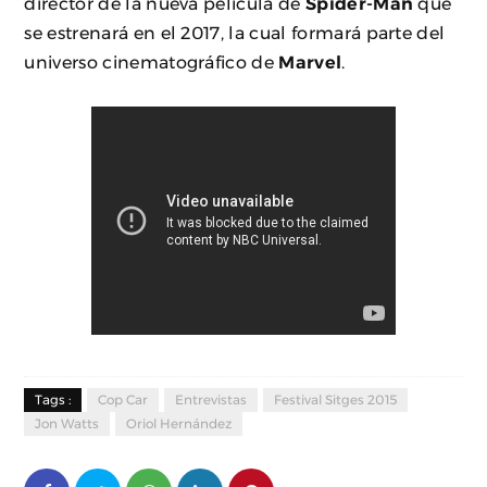
director de la nueva película de
Spider-Man
que
se estrenará en el 2017, la cual formará parte del
universo cinematográfico de
Marvel
.
Tags :
Cop Car
Entrevistas
Festival Sitges 2015
Jon Watts
Oriol Hernández