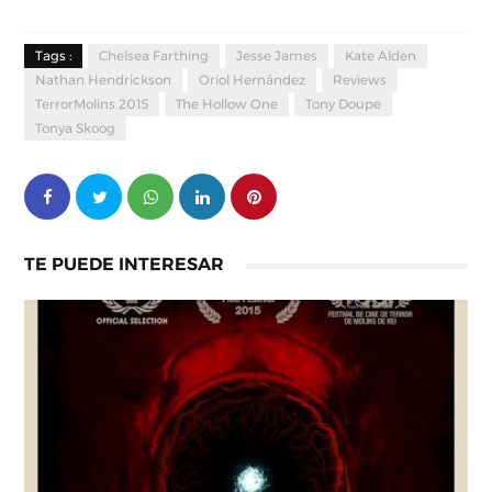
Tags :
Chelsea Farthing
Jesse James
Kate Alden
Nathan Hendrickson
Oriol Hernández
Reviews
TerrorMolins 2015
The Hollow One
Tony Doupe
Tonya Skoog
TE PUEDE INTERESAR