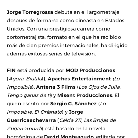
Jorge Torregrossa
debuta en el largometraje
después de formarse como cineasta en Estados
Unidos. Con una prestigiosa carrera como
cortometrajista, formato en el que ha recibido
más de cien premios internacionales, ha dirigido
además exitosas series de televisión.
FIN
está producida por
MOD Producciones
(
Agora, Biutifu
l),
Apaches Entertainment
(Lo
Imposible
)
,
Antena 3 Films
(
Los Ojos de Julia,
Tengo ganas de ti
) y
Misent Producciones
. El
guión escrito por
Sergio G. Sánchez
(
Lo
imposible, El Orfanato
) y
Jorge
Guerricaechevarra
(
Celda 211, Las Brujas de
Zugarramurdi
) está basado en la novela
homónima de
David Monteagudo
, editada por