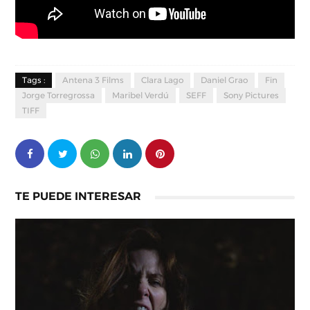
Tags :
Antena 3 Films
Clara Lago
Daniel Grao
Fin
Jorge Torregrossa
Maribel Verdú
SEFF
Sony Pictures
TIFF
TE PUEDE INTERESAR