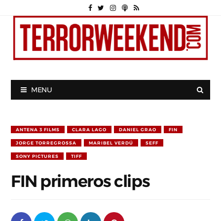
MENU
ANTENA 3 FILMS
CLARA LAGO
DANIEL GRAO
FIN
JORGE TORREGROSSA
MARIBEL VERDÚ
SEFF
SONY PICTURES
TIFF
FIN primeros clips