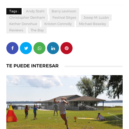
Tags :
Andy Stahl
Barry Levinson
Christopher Denham
Festival Sitges
Josep M. Luzán
Kether Donohue
Kristen Connolly
Michael Beasley
Reviews
The Bay
TE PUEDE INTERESAR