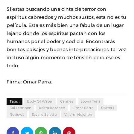
Si estas buscando una cinta de terror con
espíritus cabreados y muchos sustos, esta no es tu
película. Esta es más bien una fabula de un lugar
lejano donde los espíritus pactan con los
humanos por el poder y codicia. Encontrarás
bonitos paisajes y buenas interpretaciones, tal vez
incluso algún momento de tensión pero eso es
todo.
Firma: Omar Parra.
Tags :
Body Of Water
Cannes
Joona Tena
Kai Lehtinen
Krista Kosonen
Omar Parra
Posters
Reviews
Syvälle Salattu
Viljami Nojonen