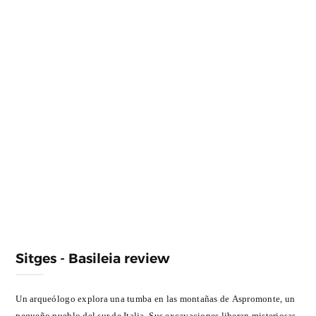
Sitges - Basileia review
Un arqueólogo explora una tumba en las montañas de Aspromonte, un
pequeño pueblo del sur de Italia. Sus excavaciones liberan misteriosas