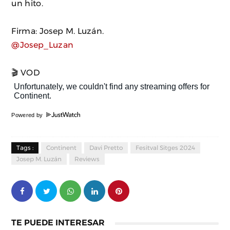
un hito.
Firma: Josep M. Luzán.
@Josep_Luzan
🎬 VOD
Powered by
Tags :
Continent
Davi Pretto
Fesitval Sitges 2024
Josep M. Luzán
Reviews
TE PUEDE INTERESAR