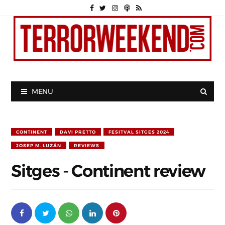
MENU
CONTINENT
DAVI PRETTO
FESITVAL SITGES 2024
JOSEP M. LUZÁN
REVIEWS
Sitges - Continent review