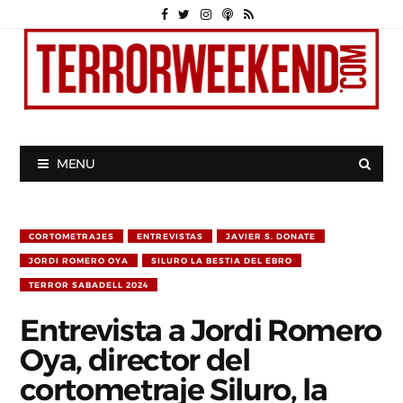
MENU
CORTOMETRAJES
ENTREVISTAS
JAVIER S. DONATE
JORDI ROMERO OYA
SILURO LA BESTIA DEL EBRO
TERROR SABADELL 2024
Entrevista a Jordi Romero
Oya, director del
cortometraje Siluro, la