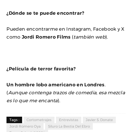
¿Dónde se te puede encontrar?
Pueden encontrarme en Instagram, Facebook y X
como
Jordi Romero Films
(
también web
).
¿Película de terror favorita?
Un hombre lobo americano en Londres
.
(
Aunque contenga trazos de comedia, esa mezcla
es lo que me encanta
).
Tags :
Cortometrajes
Entrevistas
Javier S. Donate
Jordi Romero Oya
Siluro La Bestia Del Ebro