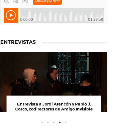
ENTREVISTAS
ta a Paco Arasanz, director y
Entrevista a Jordi Arenc
a de Nos Veremos Esta Noche,
Cosco, codirectores de A
Mi Amor