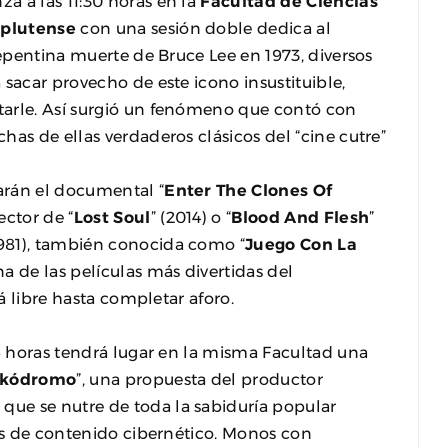
a a las 11:30 horas en la
Facultad de Ciencias
mplutense
con una sesión doble dedica al
repentina muerte de Bruce Lee en 1973, diversos
sacar provecho de este icono insustituible,
tarle. Así surgió un fenómeno que contó con
as de ellas verdaderos clásicos del “cine cutre”
arán el documental “
Enter The Clones Of
ector de “
Lost Soul
” (2014) o “
Blood And Flesh
”
1981), también conocida como “
Juego Con La
a de las películas más divertidas del
rá libre hasta completar aforo.
15 horas tendrá lugar en la misma Facultad una
rikódromo
”, una propuesta del productor
) que se nutre de toda la sabiduría popular
ños de contenido cibernético. Monos con