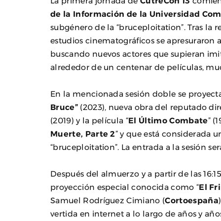
La primera jornada de
CutreCon 13
comienz
de la Información de la Universidad Co
subgénero de la “bruceploitation”. Tras la 
estudios cinematográficos se apresuraron a 
buscando nuevos actores que supieran imi
alrededor de un centenar de películas, much
En la mencionada sesión doble se proyect
Bruce”
(2023), nueva obra del reputado dir
(2019) y la película “
El Último Combate
” (
Muerte, Parte 2
” y que está considerada un
“bruceploitation”. La entrada a la sesión se
Después del almuerzo y a partir de las 16:
proyección especial conocida como “
El F
Samuel Rodríguez Cimiano (
Cortoespaña
vertida en internet a lo largo de años y a