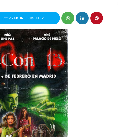
COMPARTIR EL TWITTER
Entrevista a Javier Rueda, organizador
Entrevis
del Madd Film Market
guionist