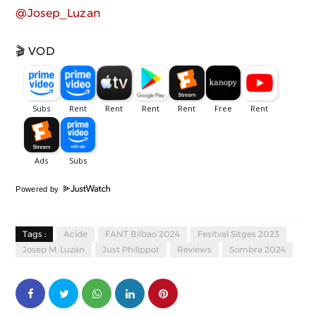
@Josep_Luzan
🎬 VOD
Powered by
Tags :
Acide
FANT Bilbao 2024
Fesitval Sitges 2023
Josep M. Luzán
Just Philippot
Reviews
Sombra 2024