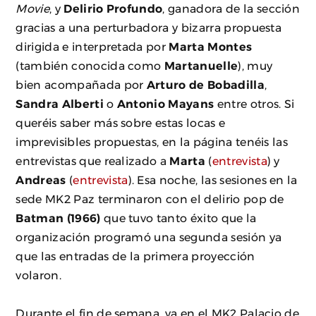
Movie
, y
Delirio Profundo
, ganadora de la sección
gracias a una perturbadora y bizarra propuesta
dirigida e interpretada por
Marta Montes
(también conocida como
Martanuelle
), muy
bien acompañada por
Arturo de Bobadilla
,
Sandra Alberti
o
Antonio Mayans
entre otros. Si
queréis saber más sobre estas locas e
imprevisibles propuestas, en la página tenéis las
entrevistas que realizado a
Marta
(
entrevista
) y
Andreas
(
entrevista
). Esa noche, las sesiones en la
sede MK2 Paz terminaron con el delirio pop de
Batman (1966)
que tuvo tanto éxito que la
organización programó una segunda sesión ya
que las entradas de la primera proyección
volaron.
Durante el fin de semana, ya en el MK2 Palacio de