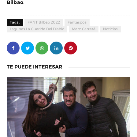
Bilbao
.
Tags :
FANT Bilbao 2022
Fantaspoa
Lagunas La Guarida Del Diablo
Marc Carreté
Noticias
TE PUEDE INTERESAR