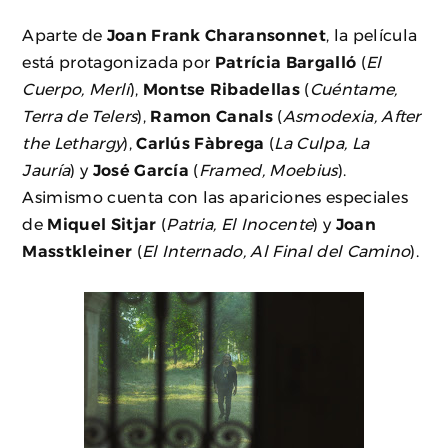
Aparte de
Joan Frank Charansonnet
, la película
está protagonizada por
Patrícia Bargalló
(
El
Cuerpo, Merlí
),
Montse Ribadellas
(
Cuéntame,
Terra de Telers
),
Ramon Canals
(
Asmodexia, After
the Lethargy
),
Carlús Fàbrega
(
La Culpa, La
Jauría
) y
José García
(
Framed, Moebius
).
Asimismo cuenta con las apariciones especiales
de
Miquel Sitjar
(
Patria, El Inocente
) y
Joan
Masstkleiner
(
El Internado, Al Final del Camino
).