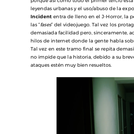
porque así como todo el primer tercio está
leyendas urbanas y el uso/abuso de la exp
Incident
entra de lleno en el J-Horror, la
las “
fases
” del videojuego. Tal vez los prot
demasiada facilidad pero, sinceramente, aqu
hilos de internet donde la gente habla sobr
Tal vez en este tramo final se repita dema
no impide que la historia, debido a su breve
ataques estén muy bien resueltos.