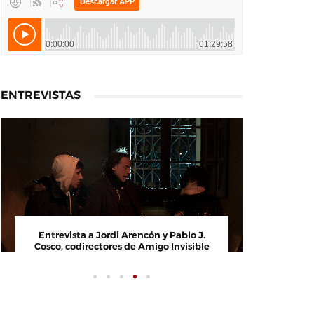
ENTREVISTAS
Entrevista a Paco Arasanz, director y
Entrevi
guionista de Nos Veremos Esta Noche,
Cosco, c
Mi Amor