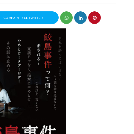
COMPARTIR EL TWITTER
 premio
Entrevista a Javier Rueda, organizador
drid 2026
del Madd Film Market