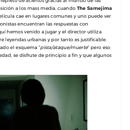
 repleto de aciertos gracias al mundo de las
osición a los mass media, cuando
The Samejima
 película cae en lugares comunes y uno puede ver
agonistas encuentran las respuestas con
í hemos venido a jugar y el director utiliza
e leyendas urbanas y por tanto es justificable.
siado el esquema “
pista/ataque/muerte
” pero eso
dad, se disfrute de principio a fin y que algunos