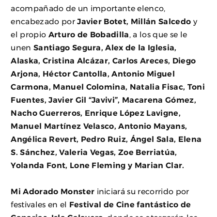
acompañado de un importante elenco,
encabezado por
Javier Botet
,
Millán Salcedo
y
el propio
Arturo de Bobadilla
, a los que se le
unen
Santiago Segura
,
Alex de la Iglesia
,
Alaska
,
Cristina Alcázar
,
Carlos Areces
,
Diego
Arjona
,
Héctor Cantolla
,
Antonio Miguel
Carmona
,
Manuel Colomina
,
Natalia Fisac
,
Toni
Fuentes
,
Javier Gil “Javivi”
,
Macarena Gómez
,
Nacho Guerreros
,
Enrique López Lavigne
,
Manuel Martínez Velasco
,
Antonio Mayans
,
Angélica Revert
,
Pedro Ruiz
,
Ángel Sala
,
Elena
S. Sánchez
,
Valeria Vegas
,
Zoe Berriatúa
,
Yolanda Font
,
Lone Fleming
y
Marian Clar
.
Mi Adorado Monster
iniciará su recorrido por
festivales en el
Festival de Cine fantástico de