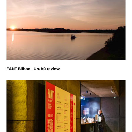
FANT Bilbao - Urubú review