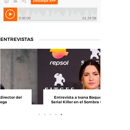
ENTREVISTAS
Entrevista a Álvaro Pita, director del
Entrev
cortometraje Ortega
Serial K