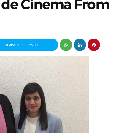
 de Cinema From
COMPARTIR EL TWITTER
Entrevista a Jordi Arencón y Pablo J.
Cosco, codirectores de Amigo Invisible