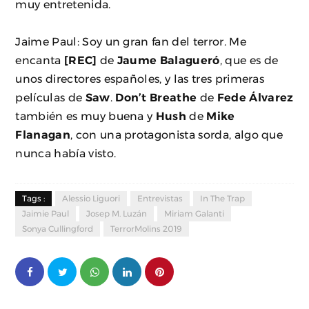
muy entretenida.
Jaime Paul: Soy un gran fan del terror. Me
encanta
[REC]
de
Jaume Balagueró
, que es de
unos directores españoles, y las tres primeras
películas de
Saw
.
Don’t Breathe
de
Fede Álvarez
también es muy buena y
Hush
de
Mike
Flanagan
, con una protagonista sorda, algo que
nunca había visto.
Tags :
Alessio Liguori
Entrevistas
In The Trap
Jaimie Paul
Josep M. Luzán
Miriam Galanti
Sonya Cullingford
TerrorMolins 2019