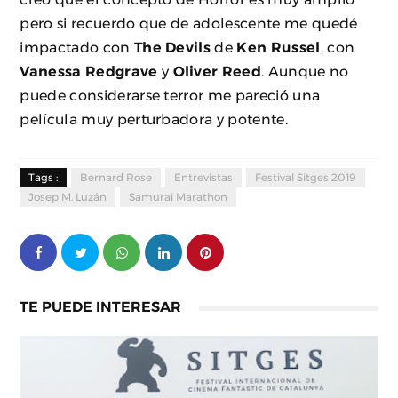
pero si recuerdo que de adolescente me quedé
impactado con
The Devils
de
Ken Russel
, con
Vanessa Redgrave
y
Oliver Reed
. Aunque no
puede considerarse terror me pareció una
película muy perturbadora y potente.
Tags :
Bernard Rose
Entrevistas
Festival Sitges 2019
Josep M. Luzán
Samurai Marathon
TE PUEDE INTERESAR