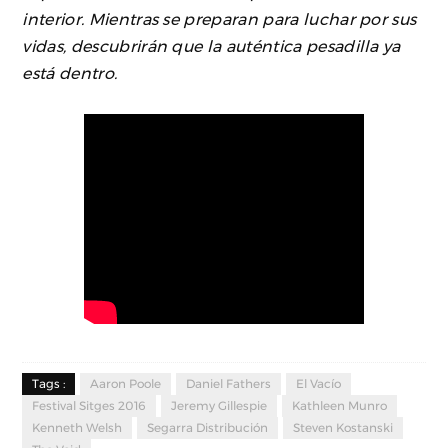
interior. Mientras se preparan para luchar por sus
vidas, descubrirán que la auténtica pesadilla ya
está dentro.
Tags :
Aaron Poole
Daniel Fathers
El Vacío
Festival Sitges 2016
Jeremy Gillespie
Kathleen Munro
Kenneth Welsh
Segarra Distribución
Steven Kostanski