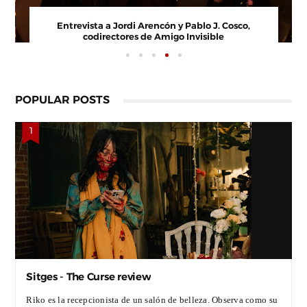
evista a Paco Arasanz, director y guionista de
Entrevis
Nos Veremos Esta Noche, Mi Amor
co
POPULAR POSTS
Sitges - The Curse review
Riko es la recepcionista de un salón de belleza. Observa como su