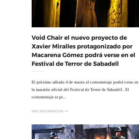
Void Chair el nuevo proyecto de
Xavier Miralles protagonizado por
Macarena Gómez podrá verse en el
Festival de Terror de Sabadell
El próximo sábado 4 de marzo el cortometraje podrá verse en
la maratón oficial del Festival de Terror de Sabadell . El
cortometraje se pr...
a Ivana Baquero, premio
Entrevista a Javier Rueda, or
 en el Sombra Madrid 2026
del Madd Film Marke
MÁS INFORMACIÓN