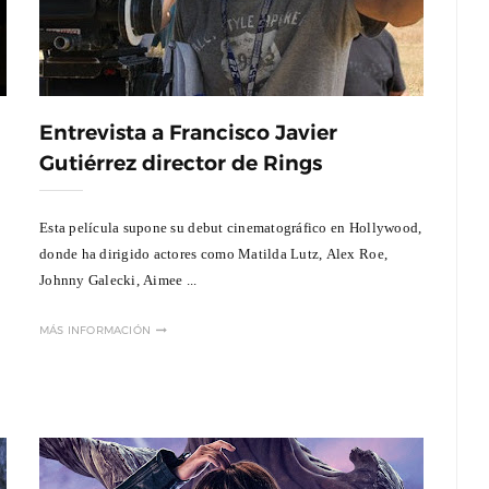
Entrevista a Francisco Javier
Gutiérrez director de Rings
Esta película supone su debut cinematográfico en Hollywood,
donde ha dirigido actores como Matilda Lutz, Alex Roe,
Johnny Galecki, Aimee ...
MÁS INFORMACIÓN
ganizador
Entrevista a Paco Arasanz, director y
t
guionista de Nos Veremos Esta Noche,
Mi Amor