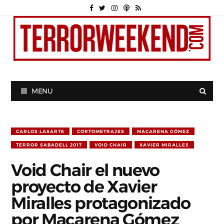
MENU
CARLOS LASARTE
CORTOMETRAJES
MACARENA GÓMEZ
TERROR SABADELL 2017
VOID CHAIR
XAVIER MIRALLES
Void Chair el nuevo
proyecto de Xavier
Miralles protagonizado
por Macarena Gómez