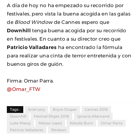
A día de hoy no ha empezado su recorrido por
festivales, pero vista la buena acogida en las galas
de
Blood Window
de Cannes espero que
Downhill
tenga buena acogida por su recorrido
en festivales. En cuanto a su director creo que
Patricio Valladares
ha encontrado la fórmula
para realizar una cinta de terror entretenida y con
buenos giros de guión.
Firma: Omar Parra.
@Omar_FTW
Tags :
Ariel Levy
Bryce Draper
Cannes 2016
Downhill
Festival Sitges 2016
Ignacia Allamand
Luke Massy
Matias Lopez
Natalie Burn
Omar Parra
Patricio Valladares
Reviews