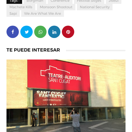
Tags :
Borgman
Coherence
Festival Sitges
Jiseul
Machete Kills
Monsoon Shootout
National Security
Sapi
We Are What We Are
TE PUEDE INTERESAR