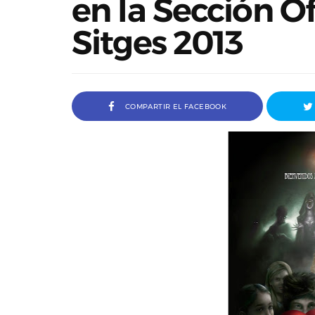
en la Sección Ofi
Sitges 2013
COMPARTIR EL FACEBOOK
a Ivana Baquero, premio
Entrevista a Javier Rueda, or
 en el Sombra Madrid 2026
del Madd Film Marke