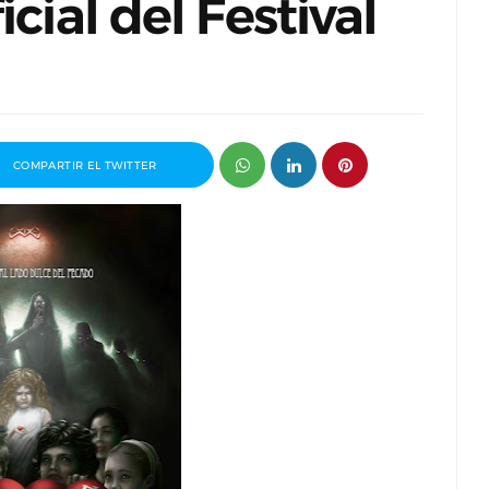
cial del Festival
COMPARTIR EL TWITTER
ganizador
Entrevista a Paco Arasanz, director y
t
guionista de Nos Veremos Esta Noche,
Mi Amor