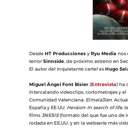
Desde
HT Producciones
y
Ryu Media
nos e
terror
Sinnside
, de próximo estreno en Secc
El autor del inquietante cartel es
Hugo Sal
Miguel Ángel Font Bisier
(
Entrevista
) ha 
intercalando videoclips, cortometrajes y e
Comunidad Valenciana:
Elmala3ien
. Actu
España y EE.UU.
Heraion-In search of life
, 
films
3NESIS
(formato del que fue uno de l
rodada en EE.UU. y en la webserie más vista