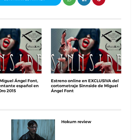
Miguel Ángel Font,
Estreno online en EXCLUSIVA del
sentante español en
cortometraje Sinnside de Miguel
Oro 2015
Ángel Font
Hokum review