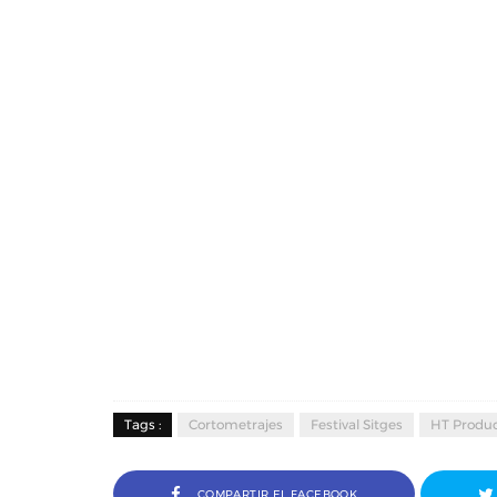
Tags :
Cortometrajes
Festival Sitges
HT Produ
COMPARTIR EL FACEBOOK